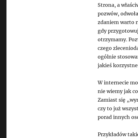
Strona, a właści
pozwów, odwołań
zdaniem warto rz
gdy przygotowuj
otrzymamy. Pozw
czego zlecenioda
ogólnie stosow
jakieś korzystn
W internecie mo
nie wiemy jak co
Zamiast się „wy
czy to już wszys
porad innych osó
Przykładów takic