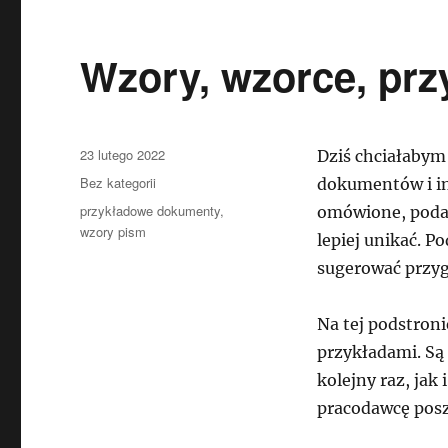
Wzory, wzorce, prz
Data
23 lutego 2022
Dziś chciałabym
publikacji
Kategorie
Bez kategorii
dokumentów i in
Tagi
przykładowe dokumenty
,
omówione, podan
wzory pism
lepiej unikać. 
sugerować przyg
Na tej podstron
przykładami. Są
kolejny raz, ja
pracodawcę posz