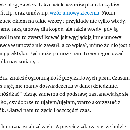
wie blog, zawiera także wiele wzorów pism do sądów:
, itp. oraz umów np.
wzór umowy zlecenia
. Moim
ucić okiem na takie wzory i przykłady nie tylko wtedy,
emy taką umowę dla kogoś, ale także wtedy, gdy ją
oli nam to zweryfikować jak wyglądają inne umowy,
wca w umowie nie zawarł, a co wpisał, mimo że nie jest 
aną praktyką. Być może pomoże nam to wynegocjować
e dla nas zmiany…
żna znaleźć ogromną ilość przykładowych pism. Czasam
ś ująć, nie mamy doświadczenia w danej dziedzinie.
móżdżać” pisząc samemu od podstaw; zastanawiając się
tko, czy dobrze to ująłem/ujęłam, warto skorzystać z
b. Ułatwi nam to życie i oszczędzi czas.
h można znaleźć wiele. A przecież zdarza się, że ludzie